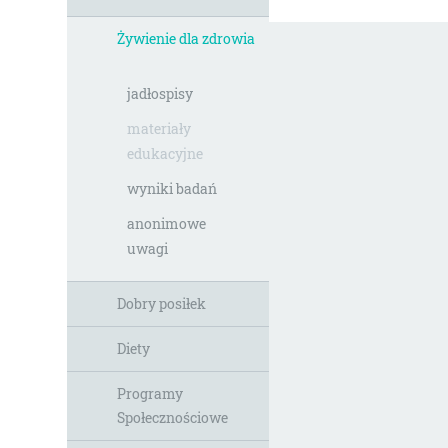
Żywienie dla zdrowia
jadłospisy
materiały
edukacyjne
wyniki badań
anonimowe
uwagi
Dobry posiłek
Diety
Programy
Społecznościowe