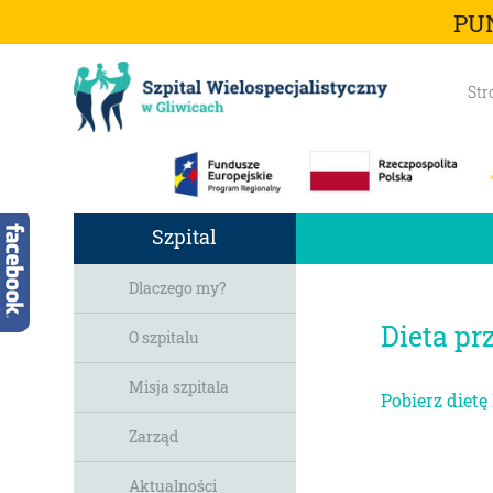
PU
Str
Szpital
Dlaczego my?
Dieta pr
O szpitalu
Misja szpitala
Pobierz dietę
Zarząd
Aktualności