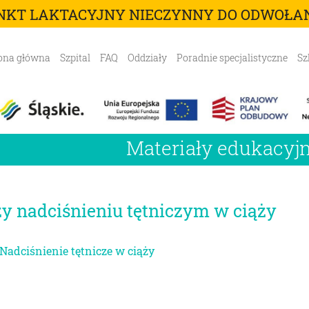
NKT LAKTACYJNY NIECZYNNY DO ODWOŁAN
ona główna
Szpital
FAQ
Oddziały
Poradnie specjalistyczne
Sz
Materiały edukacyj
zy nadciśnieniu tętniczym w ciąży
 Nadciśnienie tętnicze w ciąży