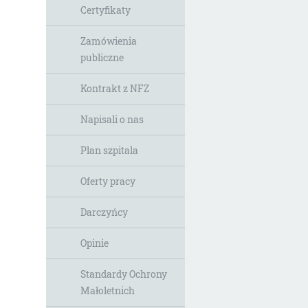
Certyfikaty
Zamówienia
publiczne
Kontrakt z NFZ
Napisali o nas
Plan szpitala
Oferty pracy
Darczyńcy
Opinie
Standardy Ochrony
Małoletnich