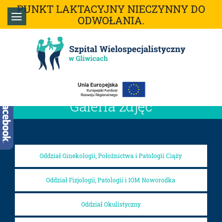
PUNKT LAKTACYJNY NIECZYNNY DO
ODWOŁANIA.
Galeria zdjęć
Oddział Ginekologii, Położnictwa i Patologii Ciąży
Oddział Fizjologii, Patologii i IOM Noworodka
Oddział Okulistyczny