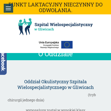
PUNKT LAKTACYJNY NIECZYNNY DO
ODWOŁANIA.
O Oddziale
Oddział Okulistyczny Szpitala
Wielospecjalistycznego w Gliwicach
(tryb
chirurgii jednego dnia)
wyposażony został w wysokiej klasy