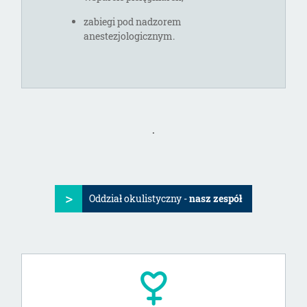
zabiegi pod nadzorem
anestezjologicznym.
.
Oddział okulistyczny -
nasz zespół