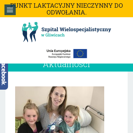
PUNKT LAKTACYJNY NIECZYNNY DO
ODWOŁANIA.
Aktualności